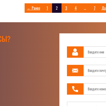
← Ранее
1
2
3
4
…
7
Да
СЫ?